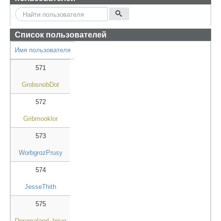
Список пользователей
Имя пользователя
571
GrobsnobDot
572
Gribmooklor
573
WorbgrozPrusy
574
JesseThith
575
Doramaland_Injug