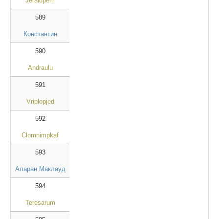
Jeraldpem
589
Константин
590
Andraulu
591
Vriplopjed
592
Clomnimpkaf
593
Аларан Маклауд
594
Teresarum