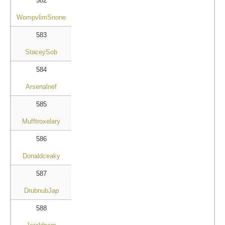
582
WompvlimSnone
583
StaceySob
584
Arsenalnef
585
Mufftroxelary
586
Donaldceaky
587
DrubnubJap
588