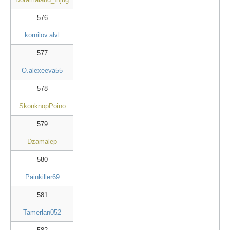
576
kornilov.alvl
577
O.alexeeva55
578
SkonknopPoino
579
Dzamalep
580
Painkiller69
581
Tamerlan052