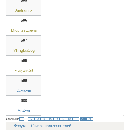
595
Andramnx
596
MropfizzExews
597
VlimglopSug
598
FrubjankSit
599
Davidvin
600
ArtZver
...
Страница:
1
12
13
14
15
16
17
18
19
20
21
Форум
Список пользователей