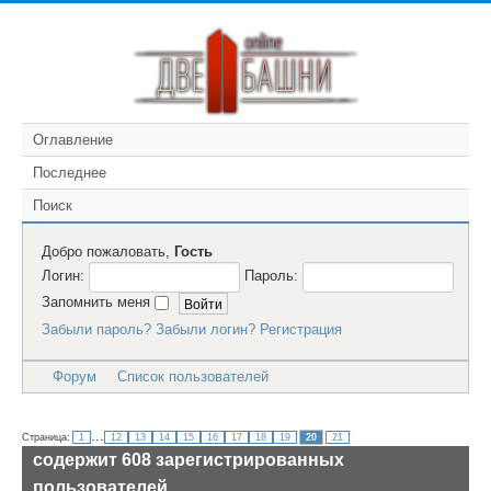
Оглавление
Последнее
Поиск
Добро пожаловать,
Гость
Логин:
Пароль:
Запомнить меня
Забыли пароль?
Забыли логин?
Регистрация
Форум
Список пользователей
пользователей
...
Страница:
1
12
13
14
15
16
17
18
19
20
21
содержит
608
зарегистрированных
пользователей