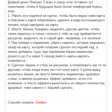
Добрый день! Поиграл 2 игры и сразу хочу оставить тут
пожелания, чтобы в будущем было более комфортней играть,
итак:
1. Убрать все надписи на картах, чтобы была видна сама карта,
а описание к карте попробовать сделать в виде всплывающего
окошка, когда наводишь на карту.
2. Шахта, Манна, Казармы, выделить другим цветом, чтобы
также кидалось в глаза, сколько у тебя за ход прибавляется
ресурсов, выделить не в серый цвет, например, а в зеленый.
3. При победе и поражении, убрать надпись, которая закрывать
обзор на карту, которой соперник сделал последний ход, а
можно добавить туда, при поражении башня вражеская
рушится до 0 и через 5 секунд вместо карты надпись
появляется.
4. Сделать башню и стену не рисунком, а попробовать как то по
другому, чтобы когда игрок на стол клал карту 3 урона врагу,
рушилась башня, не просто менялись индикаторы здоровья
стены, а именно рушилась эффект добавить, если это
возможно, и после эффекта вычиталось из общего количества
здоровья, тоже самое и с башней сделать.
Спасибо сказали:
Soldern