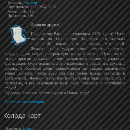
Категория:
Новости
Опубликовано: 31.12.2024, 12:15
Автор: Soldern (adm)
Просмотров: 819
Дорогие друзья!
Поздравляю Вас с наступающим 2025 годом! Пусть
именно он станет для Вас временем великих
свершений, вдохновения и ярких мгновений.
Желаю, чтобы мудрая Змея помогла воплотить
каждую, даже самую невероятную, мечту в жизнь! Пусть жизнь
играет яркими красками, а дом наполняется теплом и радостью.
Пусть рядом будут исключительно надежные и преданные друзья, а
родные и любимые люди поддерживают на каждом жизненном
этапе! Хочется, чтобы 2025 год был полон новых открытий и
достижений. Желаю, чтобы все поставленные задачи решались с
легкостью, а все намеченные цели были покорены в кратчайшие
сроки!
Здоровья, любви и благополучия в Новом году!
Добавить комментарий
Колода карт
Категория:
Новости