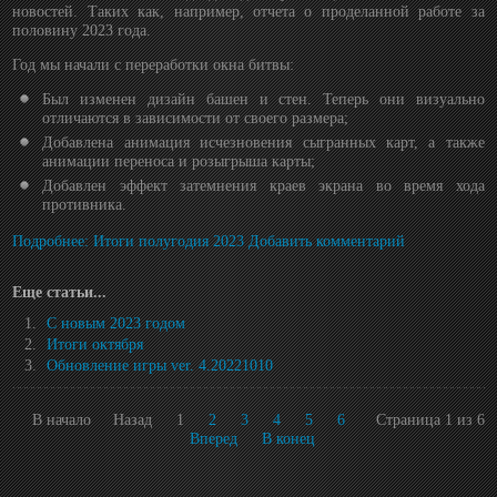
новостей. Таких как, например, отчета о проделанной работе за
половину 2023 года.
Год мы начали с переработки окна битвы:
Был изменен дизайн башен и стен. Теперь они визуально
отличаются в зависимости от своего размера;
Добавлена анимация исчезновения сыгранных карт, а также
анимации переноса и розыгрыша карты;
Добавлен эффект затемнения краев экрана во время хода
противника.
Подробнее: Итоги полугодия 2023
Добавить комментарий
Еще статьи...
С новым 2023 годом
Итоги октября
Обновление игры ver. 4.20221010
В начало
Назад
1
2
3
4
5
6
Страница 1 из 6
Вперед
В конец