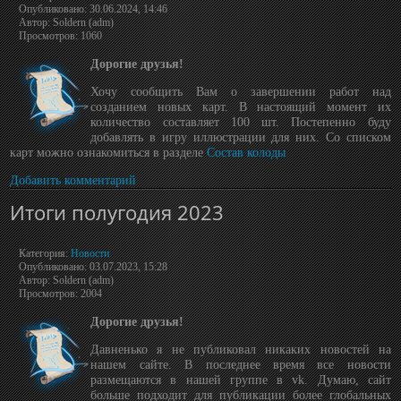
Опубликовано: 30.06.2024, 14:46
Автор: Soldern (adm)
Просмотров: 1060
Дорогие друзья!
Хочу сообщить Вам о завершении работ над
созданием новых карт. В настоящий момент их
количество составляет 100 шт. Постепенно буду
добавлять в игру иллюстрации для них. Со списком
карт можно ознакомиться в разделе
Состав колоды
Добавить комментарий
Итоги полугодия 2023
Категория:
Новости
Опубликовано: 03.07.2023, 15:28
Автор: Soldern (adm)
Просмотров: 2004
Дорогие друзья!
Давненько я не публиковал никаких новостей на
нашем сайте. В последнее время все новости
размещаются в нашей группе в vk. Думаю, сайт
больше подходит для публикации более глобальных